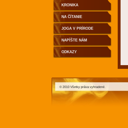
KRONIKA
NA ČÍTANIE
JOGA V PRÍRODE
NAPÍŠTE NÁM
ODKAZY
© 2010 Všetky práva vyhradené.