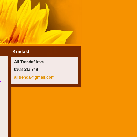
Kontakt
Ali Trendafilová
0908 513 749
alitrend
a@gmail.
com
-