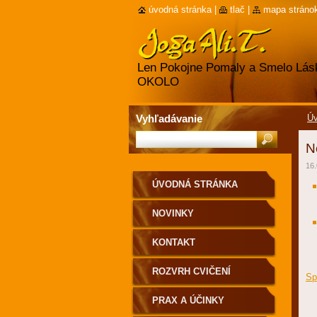
úvodná stránka
|
tlač
|
mapa stráno
Len Pokojne Pomaly a Smelo Lásk
OKOLO
Vyhľadávanie
Úv
N
16.
ÚVODNÁ STRÁNKA
NOVINKY
KONTAKT
ROZVRH CVIČENÍ
Sp
PRAX A ÚČINKY