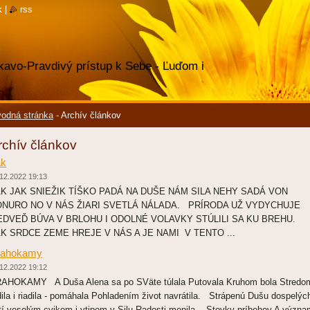
k
|
rss
avo-Pravdivý prístup k Sebe - Ľuďom i
odná stránka
-
Archív článkov
rchív článkov
ák
12.2022 19:13
K JAK SNIEŽIK TÍŠKO PADÁ NA DUŠE NÁM SILA NEHY SADÁ VON
NURO NO V NÁS ŽIARI SVETLÁ NÁLADA. PRÍRODA UŽ VYDYCHUJE
DVEĎ BÚVA V BRLOHU I ODOLNÉ VOLAVKY STÚLILI SA KU BREHU.
K SRDCE ZEME HREJE V NÁS A JE NAMI V TENTO ...
rahokamy
12.2022 19:12
AHOKAMY A Duša Alena sa po SVäte túlala Putovala Kruhom bola Stredo
dila i riadila - pomáhala Pohladením život navrátila. Strápenú Dušu dospelých
tí veselým cvikom i vtipom v Silu Radosti menila. Stovky príbehov A význa