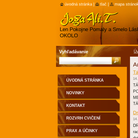
úvodná stránka
|
tlač
|
mapa stráno
Len Pokojne Pomaly a Smelo Lásk
OKOLO
Vyhľadávanie
Úv
A
T
14.
ÚVODNÁ STRÁNKA
TÁ
PO
NOVINKY
ME
TÁ
KONTAKT
D
ROZVRH CVIČENÍ
14.
DR
PRAX A ÚČINKY
ra
de