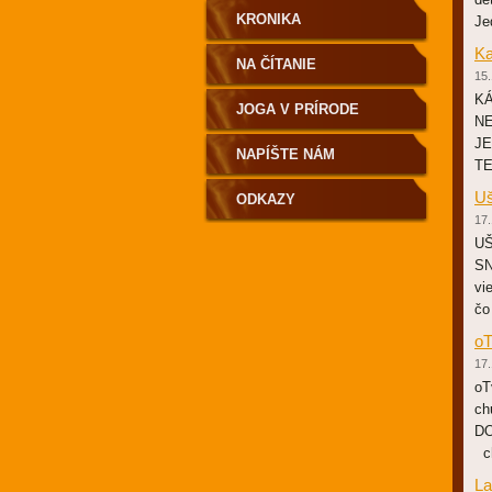
KRONIKA
Je
K
NA ČÍTANIE
15.
K
JOGA V PRÍRODE
NE
JE
NAPÍŠTE NÁM
TE
Uš
ODKAZY
17.
UŠ
SN
vi
čo
oT
17.
oT
ch
DO
ch
La