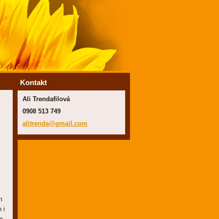
Kontakt
Ali Trendafilová
0908 513 749
alitrend
a@gmail.
com
m
 i
m