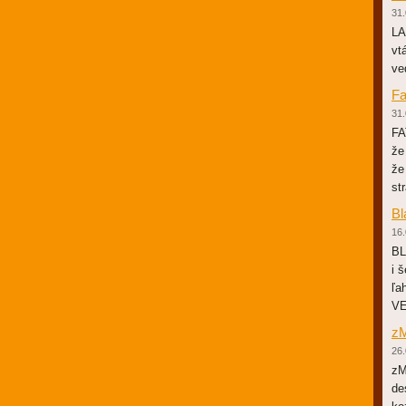
31.
LA
vt
ve
Fa
31.
FA
že
že
st
Bl
16.
BL
i 
ľa
VE
zM
26.
zM
de