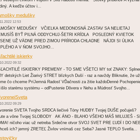
diný. A keďže účtov i...
amošky medušky
11.2022 12:53
ÁMOŠKY MEDUŠKY VČIELKA MEDONOSNÁ ZASTAV SA NELIETAJ
MUSÍŠ BYŤ PILNÁ ODDYCHUJ-ŠETRI KRÍDLA POSLEDNÝ KVIETOK
SENE UŽ VÄDNE PRED ZIMOU PRÍRODA CHLADNE NÁJDI SI ÚLIKA
PLÉHO A V ŃOM SVOJHO...
ľachtilé iskierky
10.2022 09:32
ĽACHTILÉ ISKIERKY PREMENY - TO SME VŠETCI MY toť ZNAKY: Splne
Y detských Liet Žiarivý STRET blízkych Duší - raz a navždy Bliknutie, že už
eme čo chceme PríJemná Radosť VĎačnosti za žitie každoDenné Pochopeni
 išlo starému systému – odPustenie Dôvera v Nehu a Múdrosť Svojho...
voreneiSveta
10.2022 09:29
vorenie SVETA Tvojho SRDCA liečivé Tóny HUDBY Tvojej DUŠE počuješ?
ute a vône Tvojej SLOBODY AK ÁNO - BLAHO VŠEHO MÁŠ MILUJEŠ - S
MA! ničoho viac už netreba Srdečne otvor SVOJ SVET PRE ĽUDÍ I DO NE
ceš ich? jemný ZRETEĽ Živlov vnímaš cez Seba? Jasné TEPLO Svetla...
stovičky